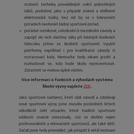
rozborů techniky prováděných cviků jednotlivých
žáků, podobně, jako v případě známé a oblíbené
elektronické tužky, bez níž by se v televizních
pořadech neobešel žádný sportovní pořad.
pořádat ročníkové, celoškolní či meziškolní závody a
zapojit do nich všechny žáky při běžných hodinách
tělocviku přímo ze školních sportovišť. Využití
platformy například i pro kvalifikační závody či
rozřazovací kola. Nemusíte tedy nikam jezdit a
rozhodovat se, kdo bude školu reprezentovat.
Zúčastnit se mohou úplně všichni.
Více informací o funkcích a výhodách systému
Školní výzvy najdete
ZDE
.
Jako sportovní nadšenci, kteří rádi závodí a zdolávají
nové sportovní výzvy jsme museliv posledních letech
několikrát čelit situacím, které tradiční sportovní
události značně omezovaly, což se dotklo nejen
profesionálních a rekreačních sportovců, ale také dětí.
Začali jsme tedy přemýšlet, jak přispět k větší motivaci