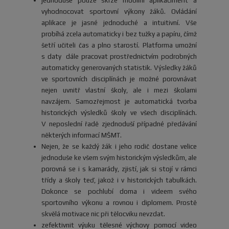
jednoduše pouze skrze mobilní aplikaciměřit a
vyhodnocovat sportovní výkony žáků. Ovládání
aplikace je jasné jednoduché a intuitivní. Vše
probíhá zcela automaticky i bez tužky a papíru, čímž
šetří učiteli čas a plno starostí. Platforma umožní
s daty dále pracovat prostřednictvím podrobných
automaticky generovaných statistik. Výsledky žáků
ve sportovních disciplínách je možné porovnávat
nejen uvnitř vlastní školy, ale i mezi školami
navzájem. Samozřejmost je automatická tvorba
historických výsledků školy ve všech disciplínách.
V neposlední řadě zjednoduší případné předávání
některých informací MŠMT.
Nejen, že se každý žák i jeho rodič dostane velice
jednoduše ke všem svým historickým výsledkům, ale
porovná se i s kamarády, zjistí, jak si stojí v rámci
třídy a školy teď, jakož i v historických tabulkách.
Dokonce se pochlubí doma i videem svého
sportovního výkonu a rovnou i diplomem. Prostě
skvělá motivace nic při tělocviku nevzdat.
zefektivnit výuku tělesné výchovy pomocí video