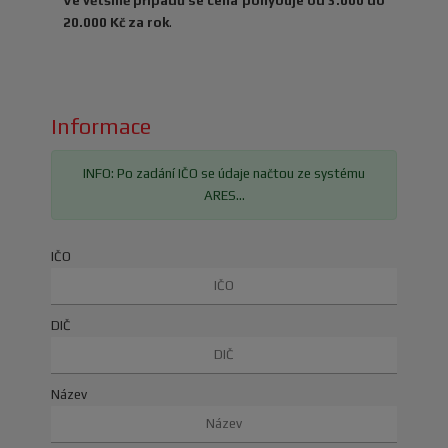
Ve
většině případů se cena pohybuje od 3.000 do
20.000 Kč za rok
.
Informace
INFO: Po zadání IČO se údaje načtou ze systému
ARES...
IČO
DIČ
Název