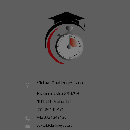
Virtual Challenges s.r.o.
Francouzská 299/98
101 00 Praha 10
09735275
IČO
+420721249136
vyzva@skolnivyzvy.cz