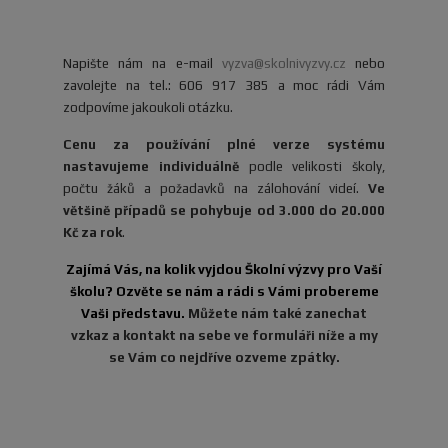
Napište nám na e-mail
vyzva@skolnivyzvy.cz
nebo
zavolejte na tel.: 606 917 385 a moc rádi Vám
zodpovíme jakoukoli otázku.
Cenu za používání plné verze systému
nastavujeme individuálně
podle velikosti školy,
počtu žáků a požadavků na zálohování videí.
Ve
většině případů se pohybuje od 3.000 do 20.000
Kč za rok
.
Zajímá Vás, na kolik vyjdou Školní výzvy pro Vaší
školu? Ozvěte se nám a rádi s Vámi probereme
Vaši představu.
Můžete nám také zanechat
vzkaz a kontakt na sebe ve formuláři níže a my
se Vám co nejdříve ozveme zpátky.