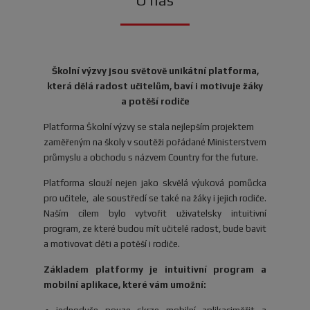
O nás
Školní výzvy jsou světově unikátní platforma,
která dělá radost učitelům, baví i motivuje žáky
a potěší rodiče
Platforma Školní výzvy se stala nejlepším projektem
zaměřeným na školy v soutěži pořádané Ministerstvem
průmyslu a obchodu s názvem Country for the future.
Platforma slouží nejen jako skvělá výuková pomůcka
pro učitele, ale soustředí se také na žáky i jejich rodiče.
Naším cílem bylo vytvořit uživatelsky intuitivní
program, ze které budou mít učitelé radost, bude bavit
a motivovat děti a potěší i rodiče.
Základem platformy je intuitivní program a
mobilní aplikace, které vám umožní: