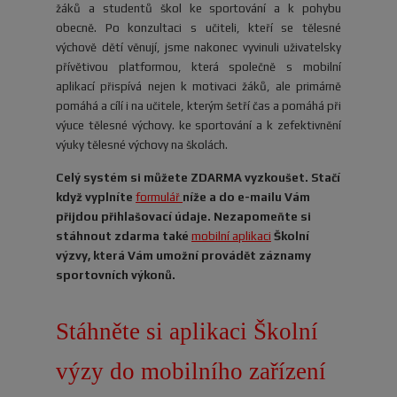
žáků a studentů škol ke sportování a k pohybu
obecně. Po konzultaci s učiteli, kteří se tělesné
výchově dětí věnují, jsme nakonec vyvinuli uživatelsky
přívětivou platformou, která společně s mobilní
aplikací přispívá nejen k motivaci žáků, ale primárně
pomáhá a cílí i na učitele, kterým šetří čas a pomáhá při
výuce tělesné výchovy. ke sportování a k zefektivnění
výuky tělesné výchovy na školách.
Celý systém si můžete ZDARMA vyzkoušet. Stačí
když vyplníte
formulář
níže a do e-mailu Vám
přijdou přihlašovací údaje. Nezapomeňte si
stáhnout zdarma také
mobilní aplikaci
Školní
výzvy, která Vám umožní provádět záznamy
sportovních výkonů.
Stáhněte si aplikaci Školní
výzy do mobilního zařízení